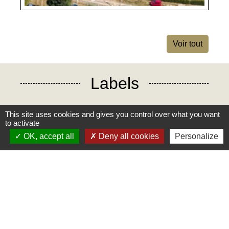
Voir tout
Labels
This site uses cookies and gives you control over what you want
to activate
Mairie
OK, accept all
Deny all cookies
Personalize
Commune des Loges
31, place Léonide Lecompte
76790 Les Loges - FRANCE
+33 2 35 27 04 81