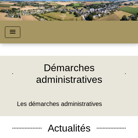
menu
chevron_left
chevron_right
Previous
Next
Démarches
administratives
Les démarches administratives
Actualités