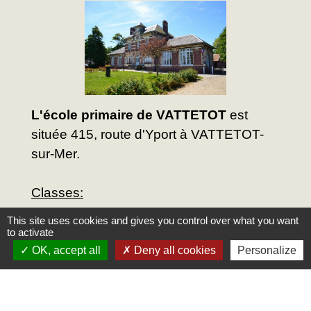
L'école primaire de VATTETOT
est
située 415, route d'Yport à VATTETOT-
sur-Mer.
Classes:
CM2
This site uses cookies and gives you control over what you want
to activate
Horaires:
OK, accept all
Deny all cookies
Personalize
8h30 / 11h30
13h30 / 16h30
Les enfants sont accueillis 10 minutes