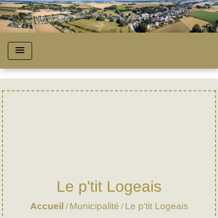
menu
Le p'tit Logeais
Accueil
Municipalité
Le p'tit Logeais
/
/