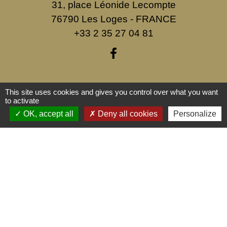
31, place Léonide Lecompte
76790 Les Loges - FRANCE
+33 2 35 27 04 81
This site uses cookies and gives you control over what you want
Liens
to activate
Service public
OK, accept all
Deny all cookies
Personalize
Mentions légales
-
Politique de confidentialité
-
Accessibilité
-
Plan du site
-
Gestion des cookies
Site créé en partenariat avec Réseau des Communes