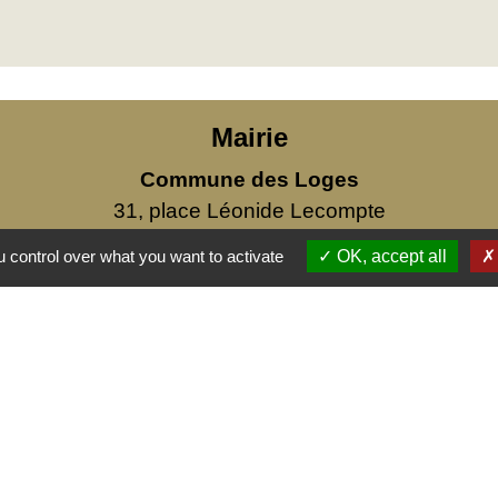
Mairie
Commune des Loges
31, place Léonide Lecompte
76790 Les Loges - FRANCE
 control over what you want to activate
OK, accept all
+33 2 35 27 04 81
s
ublic