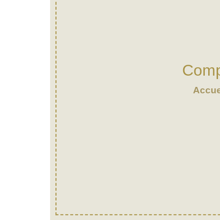
Comp
Accue