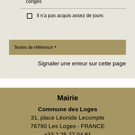
congés
check_box_outline_blank
Il n'a pas acquis assez de jours
Textes de référence
Signaler une erreur sur cette page
Mairie
Commune des Loges
31, place Léonide Lecompte
76790 Les Loges - FRANCE
+33 2 35 27 04 81