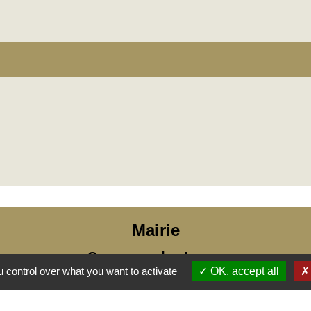
Mairie
Commune des Loges
 control over what you want to activate
OK, accept all
31, place Léonide Lecompte
76790 Les Loges - FRANCE