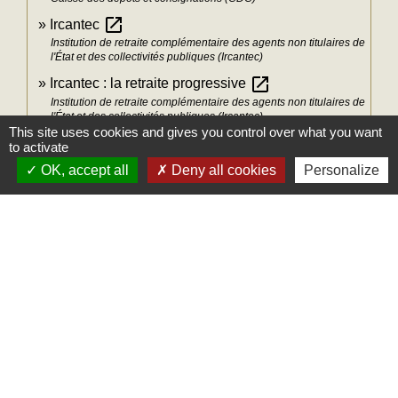
open_in_new
Ircantec
Institution de retraite complémentaire des agents non titulaires de
l'État et des collectivités publiques (Ircantec)
open_in_new
Ircantec : la retraite progressive
Institution de retraite complémentaire des agents non titulaires de
l'État et des collectivités publiques (Ircantec)
This site uses cookies and gives you control over what you want
to activate
Signaler une erreur sur cette page
OK, accept all
Deny all cookies
Personalize
Mairie
Commune des Loges
31, place Léonide Lecompte
76790 Les Loges - FRANCE
+33 2 35 27 04 81