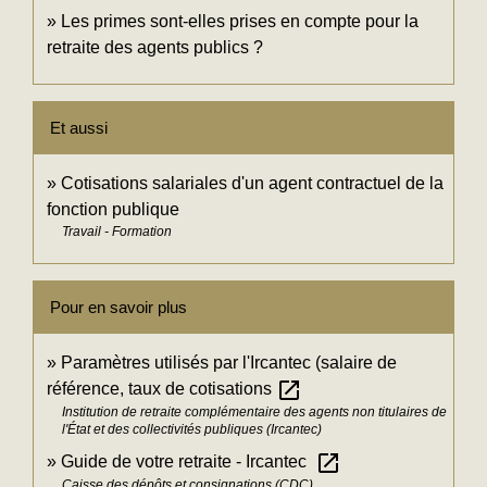
Les primes sont-elles prises en compte pour la
retraite des agents publics ?
Et aussi
Cotisations salariales d'un agent contractuel de la
fonction publique
Travail - Formation
Pour en savoir plus
Paramètres utilisés par l'Ircantec (salaire de
open_in_new
référence, taux de cotisations
Institution de retraite complémentaire des agents non titulaires de
l'État et des collectivités publiques (Ircantec)
open_in_new
Guide de votre retraite - Ircantec
Caisse des dépôts et consignations (CDC)