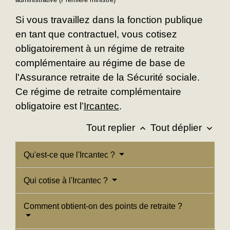
Si vous travaillez dans la fonction publique
en tant que contractuel, vous cotisez
obligatoirement à un régime de retraite
complémentaire au régime de base de
l'Assurance retraite de la Sécurité sociale.
Ce régime de retraite complémentaire
obligatoire est l’
Ircantec
.
Tout replier
Tout déplier
keyboard_arrow_up
keyboard_arrow_down
Qu'est-ce que l'Ircantec ?
Qui cotise à l'Ircantec ?
Comment obtient-on des points de retraite ?