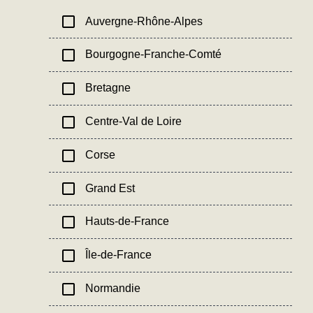
check_box_outline_blank
Auvergne-Rhône-Alpes
check_box_outline_blank
Bourgogne-Franche-Comté
check_box_outline_blank
Bretagne
check_box_outline_blank
Centre-Val de Loire
check_box_outline_blank
Corse
check_box_outline_blank
Grand Est
check_box_outline_blank
Hauts-de-France
check_box_outline_blank
Île-de-France
check_box_outline_blank
Normandie