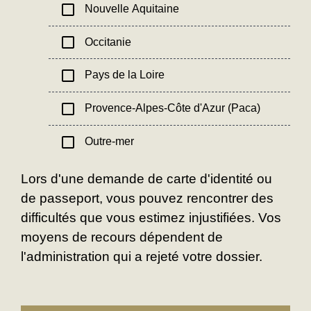
check_box_outline_blank
Nouvelle Aquitaine
check_box_outline_blank
Occitanie
check_box_outline_blank
Pays de la Loire
check_box_outline_blank
Provence-Alpes-Côte d'Azur (Paca)
check_box_outline_blank
Outre-mer
Lors d'une demande de carte d'identité ou
de passeport, vous pouvez rencontrer des
difficultés que vous estimez injustifiées. Vos
moyens de recours dépendent de
l'administration qui a rejeté votre dossier.