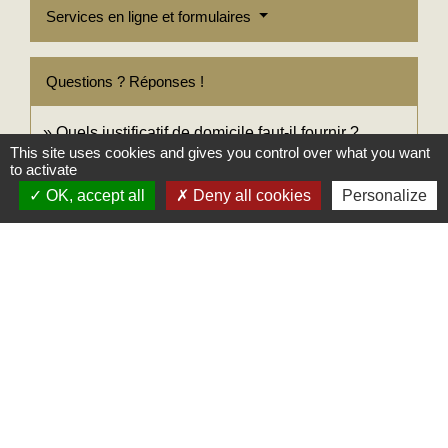
Services en ligne et formulaires
Questions ? Réponses !
Quels justificatif de domicile faut-il fournir ?
This site uses cookies and gives you control over what you want
to activate
Signaler une erreur sur cette page
OK, accept all
Deny all cookies
Personalize
Mairie
Commune des Loges
31, place Léonide Lecompte
76790 Les Loges - FRANCE
+33 2 35 27 04 81