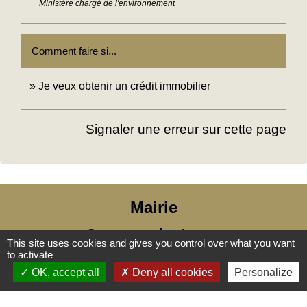
Ministère chargé de l'environnement
Comment faire si...
Je veux obtenir un crédit immobilier
Signaler une erreur sur cette page
Mairie
Commune des Loges
This site uses cookies and gives you control over what you want
31, place Léonide Lecompte
to activate
76790 Les Loges - FRANCE
OK, accept all
Deny all cookies
Personalize
+33 2 35 27 04 81