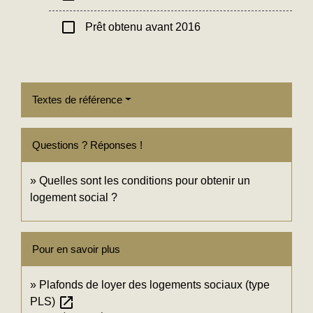
check_box_outline_blank
Prêt obtenu avant 2016
Textes de référence
Questions ? Réponses !
Quelles sont les conditions pour obtenir un
logement social ?
Pour en savoir plus
Plafonds de loyer des logements sociaux (type
open_in_new
PLS)