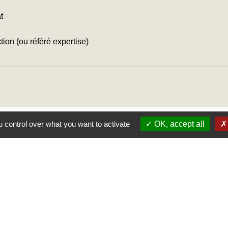
t
ction (ou référé expertise)
 control over what you want to activate
OK, accept all
Mairie
Commune des Loges
31, place Léonide Lecompte
76790 Les Loges - FRANCE
+33 2 35 27 04 81