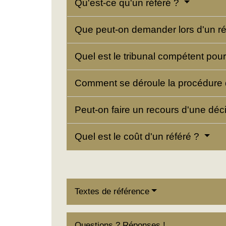
Qu'est-ce qu'un référé ?
Que peut-on demander lors d'un r
Quel est le tribunal compétent pou
Comment se déroule la procédure 
Peut-on faire un recours d'une déc
Quel est le coût d'un référé ?
Textes de référence
Questions ? Réponses !