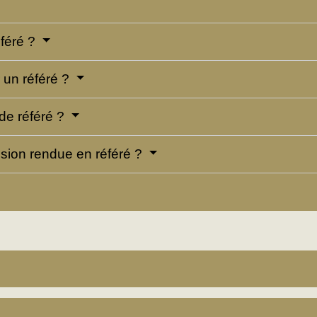
éféré ?
r un référé ?
de référé ?
ision rendue en référé ?