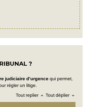
RIBUNAL ?
e judiciaire d'urgence
qui permet,
r régler un litige.
Tout replier
Tout déplier
keyboard_arrow_up
keyboard_arrow_down