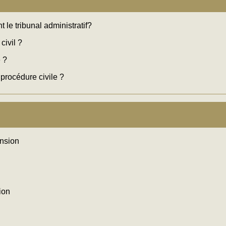
 le tribunal administratif?
civil ?
 ?
procédure civile ?
ension
sion