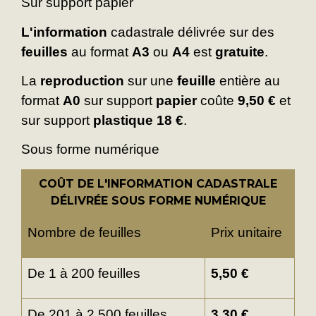
Sur support papier
L'information
cadastrale délivrée sur des
feuilles
au format
A3
ou
A4
est
gratuite
.
La
reproduction
sur une
feuille
entière au
format
A0
sur support
papier
coûte
9,50 €
et
sur support
plastique
18 €
.
Sous forme numérique
COÛT DE L'INFORMATION CADASTRALE
DÉLIVRÉE SOUS FORME NUMÉRIQUE
Nombre de feuilles
Prix unitaire
De 1 à 200 feuilles
5,50 €
De 201 à 2 500 feuilles
3,30 €