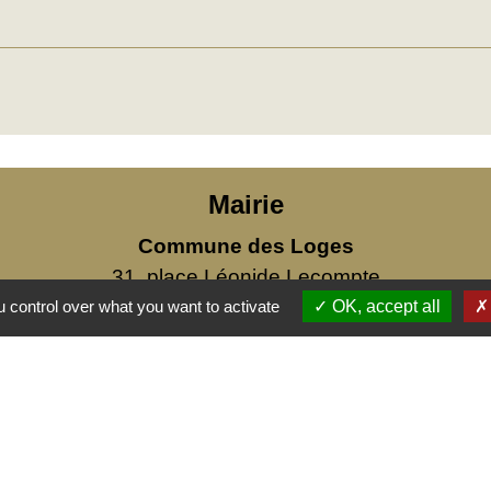
Mairie
Commune des Loges
31, place Léonide Lecompte
76790 Les Loges - FRANCE
 control over what you want to activate
OK, accept all
+33 2 35 27 04 81
s