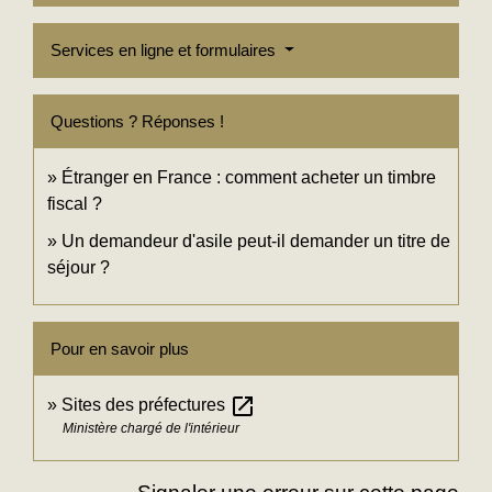
Services en ligne et formulaires
Questions ? Réponses !
Étranger en France : comment acheter un timbre
fiscal ?
Un demandeur d'asile peut-il demander un titre de
séjour ?
Pour en savoir plus
open_in_new
Sites des préfectures
Ministère chargé de l'intérieur