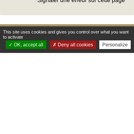
Signaler une erreur sur cette page
This site uses cookies and gives you control over what you want
Mairie
to activate
OK, accept all
Deny all cookies
Personalize
Commune des Loges
31, place Léonide Lecompte
76790 Les Loges - FRANCE
+33 2 35 27 04 81
Liens
Service public
Mentions légales
-
Politique de confidentialité
-