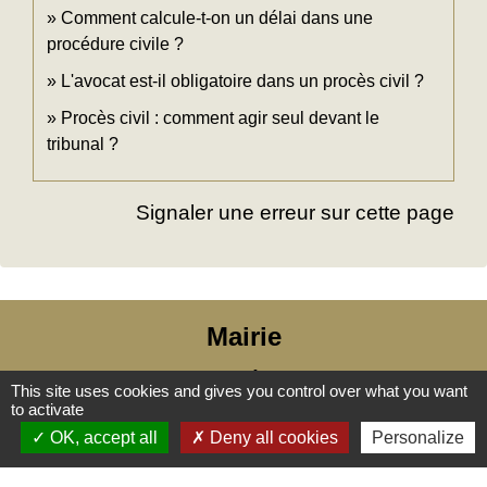
Comment calcule-t-on un délai dans une
procédure civile ?
L'avocat est-il obligatoire dans un procès civil ?
Procès civil : comment agir seul devant le
tribunal ?
Signaler une erreur sur cette page
Mairie
Commune des Loges
This site uses cookies and gives you control over what you want
31, place Léonide Lecompte
to activate
76790 Les Loges - FRANCE
OK, accept all
Deny all cookies
Personalize
+33 2 35 27 04 81