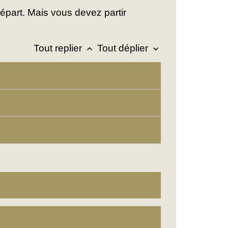
épart. Mais vous devez partir
Tout replier
Tout déplier
keyboard_arrow_up
keyboard_arrow_down