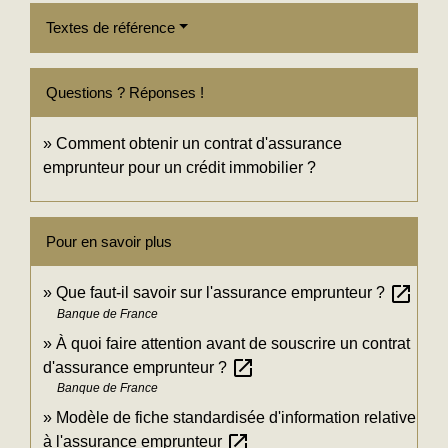
Textes de référence
Questions ? Réponses !
Comment obtenir un contrat d'assurance
emprunteur pour un crédit immobilier ?
Pour en savoir plus
open_in_new
Que faut-il savoir sur l'assurance emprunteur ?
Banque de France
À quoi faire attention avant de souscrire un contrat
open_in_new
d'assurance emprunteur ?
Banque de France
Modèle de fiche standardisée d'information relative
open_in_new
à l'assurance emprunteur