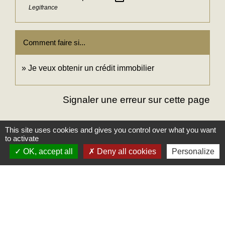
Legifrance
Comment faire si...
Je veux obtenir un crédit immobilier
Signaler une erreur sur cette page
This site uses cookies and gives you control over what you want
to activate
OK, accept all
Deny all cookies
Personalize
Mairie
Commune des Loges
31, place Léonide Lecompte
76790 Les Loges - FRANCE
+33 2 35 27 04 81