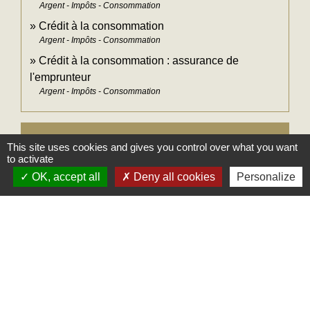
Argent - Impôts - Consommation
Crédit à la consommation
Argent - Impôts - Consommation
Crédit à la consommation : assurance de
l'emprunteur
Argent - Impôts - Consommation
Pour en savoir plus
This site uses cookies and gives you control over what you want
to activate
Travaux : quelques conseils pour choisir un
OK, accept all
Deny all cookies
Personalize
open_in_new
professionnel
Institut national de la consommation (INC)
open_in_new
Taux d'usure actuels
Banque de France
Signaler une erreur sur cette page