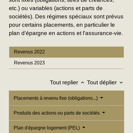
etc.) ou variables (actions et parts de
sociétés). Des régimes spéciaux sont prévus
pour certains placements, en particulier le
plan d'épargne en actions et l'assurance-vie.
Revenus 2022
Revenus 2023
Tout replier
Tout déplier
keyboard_arrow_up
keyboard_arrow_down
Placements à revenu fixe (obligations...)
Produits des actions ou parts de sociétés
Plan d'épargne logement (PEL)