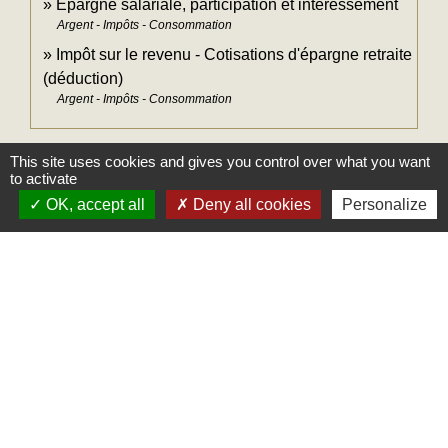
Épargne salariale, participation et intéressement
Argent - Impôts - Consommation
Impôt sur le revenu - Cotisations d'épargne retraite
(déduction)
Argent - Impôts - Consommation
This site uses cookies and gives you control over what you want
Pour en savoir plus
to activate
OK, accept all
Deny all cookies
Personalize
open_in_new
Site des impôts
Ministère chargé des finances
Brochure pratique 2023 - Déclaration des revenus
open_in_new
de 2022
Ministère chargé des finances
open_in_new
Impôt sur le revenu : dépliants d'information
Ministère chargé des finances
open_in_new
Les revenus mobiliers
Ministère chargé des finances