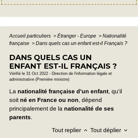
Accueil particuliers
>
Étranger - Europe
>
Nationalité
française
>
Dans quels cas un enfant est-il Français ?
DANS QUELS CAS UN
ENFANT EST-IL FRANÇAIS ?
Vérifié le 31 Oct 2022 - Direction de l'information légale et
administrative (Première ministre)
La
nationalité française d'un enfant
, qu'il
soit
né en France ou non
, dépend
principalement de la
nationalité de ses
parents
.
Tout replier
Tout déplier
keyboard_arrow_up
keyboard_arrow_down