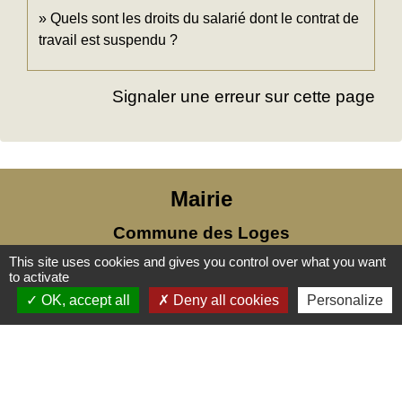
Quels sont les droits du salarié dont le contrat de
travail est suspendu ?
Signaler une erreur sur cette page
Mairie
Commune des Loges
31, place Léonide Lecompte
This site uses cookies and gives you control over what you want
to activate
76790 Les Loges - FRANCE
OK, accept all
Deny all cookies
Personalize
+33 2 35 27 04 81