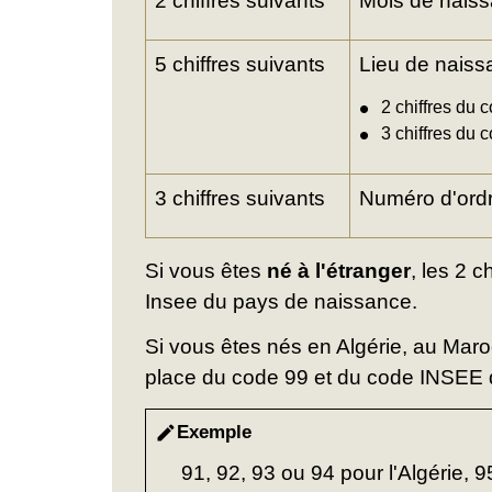
2 chiffres suivants
Mois de nais
5 chiffres suivants
Lieu de naiss
2 chiffres du
3 chiffres du 
3 chiffres suivants
Numéro d'ordr
Si vous êtes
né à l'étranger
, les 2 
Insee du pays de naissance.
Si vous êtes nés en Algérie, au Mar
place du code 99 et du code INSEE 
Exemple
edit
91, 92, 93 ou 94 pour l'Algérie, 