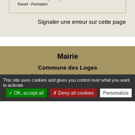
Travail - Formation
Signaler une erreur sur cette page
Mairie
Commune des Loges
31, place Léonide Lecompte
This site uses cookies and gives you control over what you want
76790 Les Loges - FRANCE
to activate
+33 2 35 27 04 81
OK, accept all
Deny all cookies
Personalize
Liens