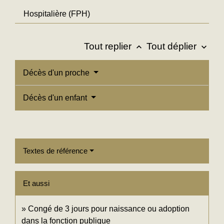
Hospitalière (FPH)
Tout replier
Tout déplier
keyboard_arrow_up
keyboard_arrow_down
Décès d'un proche
Décès d'un enfant
Textes de référence
Et aussi
Congé de 3 jours pour naissance ou adoption
dans la fonction publique