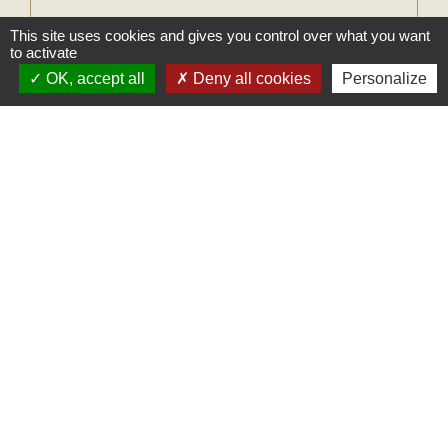
This site uses cookies and gives you control over what you want
to activate
Comment faire si...
OK, accept all
Deny all cookies
Personalize
J'achète un logement
Signaler une erreur sur cette page
Mairie
Commune des Loges
31, place Léonide Lecompte
76790 Les Loges - FRANCE
+33 2 35 27 04 81