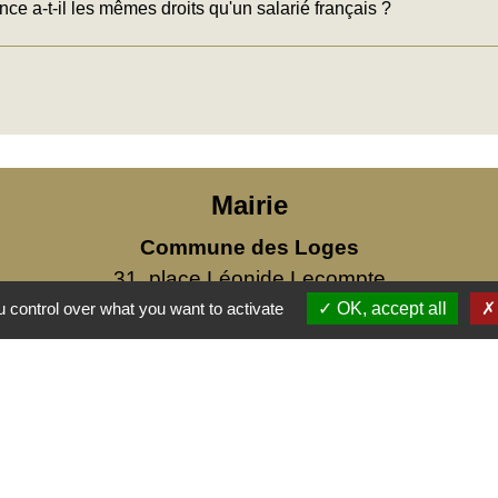
ce a-t-il les mêmes droits qu'un salarié français ?
Mairie
Commune des Loges
31, place Léonide Lecompte
76790 Les Loges - FRANCE
 control over what you want to activate
OK, accept all
+33 2 35 27 04 81
s