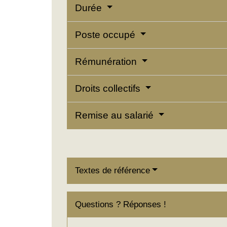
Durée
Poste occupé
Rémunération
Droits collectifs
Remise au salarié
Textes de référence
Questions ? Réponses !