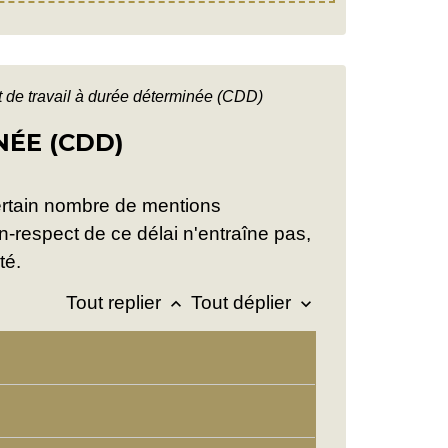
t de travail à durée déterminée (CDD)
ÉE (CDD)
 certain nombre de mentions
on-respect de ce délai n'entraîne pas,
té.
Tout replier
Tout déplier
keyboard_arrow_up
keyboard_arrow_down