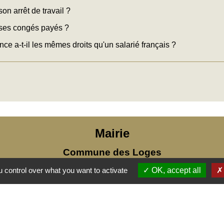
on arrêt de travail ?
 ses congés payés ?
ce a-t-il les mêmes droits qu'un salarié français ?
Mairie
Commune des Loges
31, place Léonide Lecompte
 control over what you want to activate
OK, accept all
76790 Les Loges - FRANCE
+33 2 35 27 04 81