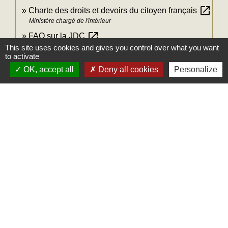
open_in_new
Charte des droits et devoirs du citoyen français
Ministère chargé de l'intérieur
open_in_new
FAQ sur la JDC
This site uses cookies and gives you control over what you want
Ministère chargé de la défense
to activate
open_in_new
Pour contacter le CSNJ Perpignan
OK, accept all
Deny all cookies
Personalize
Ministère chargé de la défense
open_in_new
Service national universel
Ministère chargé de l'éducation
Signaler une erreur sur cette page
Mairie
Commune des Loges
31, place Léonide Lecompte