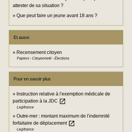
attester de sa situation ?
Que peut faire un jeune avant 18 ans ?
Et aussi
Recensement citoyen
Papiers - Citoyenneté - Élections
Pour en savoir plus
Instruction relative à l'exemption médicale de
open_in_new
participation à la JDC
Legifrance
Outre-mer : montant maximum de l'indemnité
open_in_new
forfaitaire de déplacement
Legifrance