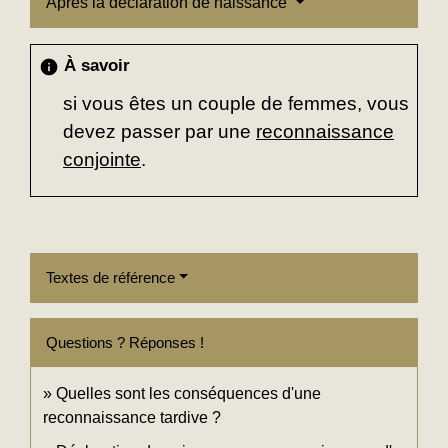
Après la déclaration de naissance
À savoir
info
si vous êtes un couple de femmes, vous
devez passer par une
reconnaissance
conjointe
.
Textes de référence
Questions ? Réponses !
Quelles sont les conséquences d'une
reconnaissance tardive ?