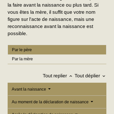
la faire avant la naissance ou plus tard. Si
vous êtes la mère, il suffit que votre nom
figure sur l'acte de naissance, mais une
reconnaissance avant la naissance est
possible.
Par le père
Par la mère
Tout replier
Tout déplier
keyboard_arrow_up
keyboard_arrow_down
Avant la naissance
Au moment de la déclaration de naissance