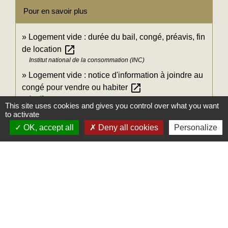
Pour en savoir plus
Logement vide : durée du bail, congé, préavis, fin
open_in_new
de location
Institut national de la consommation (INC)
Logement vide : notice d'information à joindre au
open_in_new
congé pour vendre ou habiter
Legifrance
This site uses cookies and gives you control over what you want
Loi n°89-462 du 6 juillet 1989 relative aux rapports
to activate
open_in_new
locatifs : article 15
OK, accept all
Deny all cookies
Personalize
Legifrance
Loi n° 48-1360 du 1 septembre 1948 : article 13
open_in_new
Legifrance
Signaler une erreur sur cette page