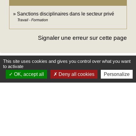
Sanctions disciplinaires dans le secteur privé
Travail - Formation
Signaler une erreur sur cette page
This site uses cookies and gives you control over what you want
to activate
Mairie
OK, accept all
Deny all cookies
Personalize
Commune des Loges
31, place Léonide Lecompte
76790 Les Loges - FRANCE
+33 2 35 27 04 81