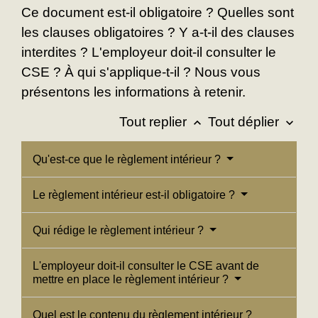
Ce document est-il obligatoire ? Quelles sont
les clauses obligatoires ? Y a-t-il des clauses
interdites ? L'employeur doit-il consulter le
CSE ? À qui s'applique-t-il ? Nous vous
présentons les informations à retenir.
Tout replier
Tout déplier
keyboard_arrow_up
keyboard_arrow_down
Qu'est-ce que le règlement intérieur ?
Le règlement intérieur est-il obligatoire ?
Qui rédige le règlement intérieur ?
L'employeur doit-il consulter le CSE avant de
mettre en place le règlement intérieur ?
Quel est le contenu du règlement intérieur ?