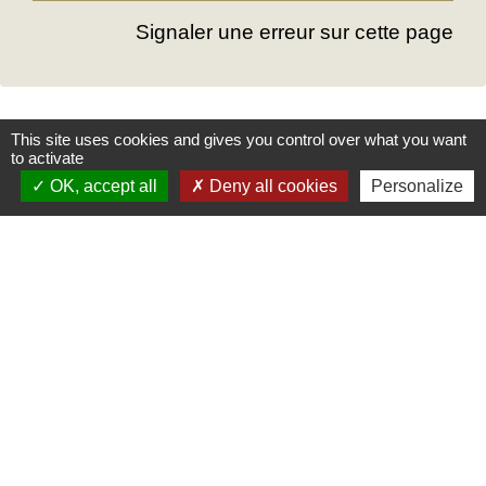
Signaler une erreur sur cette page
This site uses cookies and gives you control over what you want
Mairie
to activate
OK, accept all
Deny all cookies
Personalize
Commune des Loges
31, place Léonide Lecompte
76790 Les Loges - FRANCE
+33 2 35 27 04 81
Liens
Service public