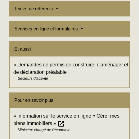
Textes de référence
Services en ligne et formulaires
Et aussi
Demandes de permis de construire, d'aménager et
de déclaration préalable
Secteurs d'activité
Pour en savoir plus
Information sur le service en ligne « Gérer mes
open_in_new
biens immobiliers »
Ministère chargé de l'économie