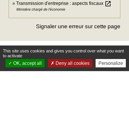
open_in_new
Transmission d'entreprise : aspects fiscaux
Ministère chargé de l'économie
Signaler une erreur sur cette page
This site uses cookies and gives you control over what you want
to activate
Mairie
OK, accept all
Deny all cookies
Personalize
Commune des Loges
31, place Léonide Lecompte
76790 Les Loges - FRANCE
+33 2 35 27 04 81