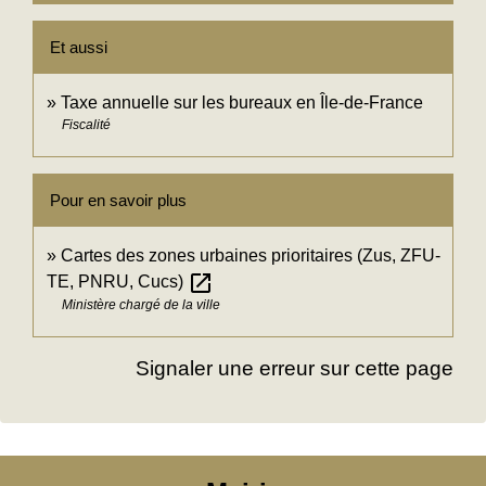
Et aussi
Taxe annuelle sur les bureaux en Île-de-France
Fiscalité
Pour en savoir plus
Cartes des zones urbaines prioritaires (Zus, ZFU-
open_in_new
TE, PNRU, Cucs)
Ministère chargé de la ville
Signaler une erreur sur cette page