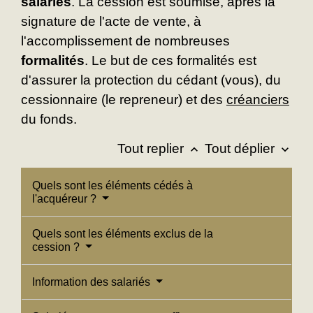
salariés
. La cession est soumise, après la
signature de l'acte de vente, à
l'accomplissement de nombreuses
formalités
. Le but de ces formalités est
d'assurer la protection du cédant (vous), du
cessionnaire (le repreneur) et des
créanciers
du fonds.
Tout replier
Tout déplier
keyboard_arrow_up
keyboard_arrow_down
Quels sont les éléments cédés à
l'acquéreur ?
Quels sont les éléments exclus de la
cession ?
Information des salariés