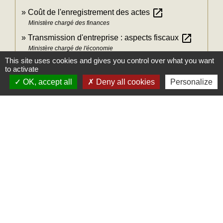
open_in_new
Coût de l'enregistrement des actes
Ministère chargé des finances
open_in_new
Transmission d'entreprise : aspects fiscaux
Ministère chargé de l'économie
This site uses cookies and gives you control over what you want
to activate
Signaler une erreur sur cette page
OK, accept all
Deny all cookies
Personalize
Mairie
Commune des Loges
31, place Léonide Lecompte
76790 Les Loges - FRANCE
+33 2 35 27 04 81