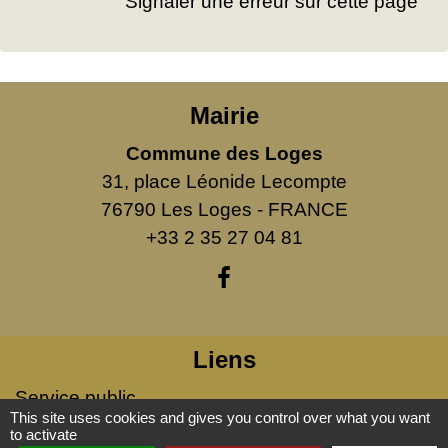
Signaler une erreur sur cette page
Mairie
Commune des Loges
31, place Léonide Lecompte
76790 Les Loges - FRANCE
+33 2 35 27 04 81
Liens
Service public
This site uses cookies and gives you control over what you want
to activate
Mentions légales
-
Politique de confidentialité
-