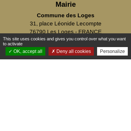
Mairie
Commune des Loges
31, place Léonide Lecompte
76790 Les Loges - FRANCE
This site uses cookies and gives you control over what you want
+33 2 35 27 04 81
to activate
OK, accept all
Deny all cookies
Personalize
Liens
Service public
Mentions légales
-
Politique de confidentialité
-
Accessibilité
-
Plan du site
-
Gestion des cookies