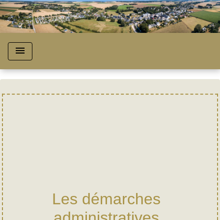
menu
Les démarches
administratives