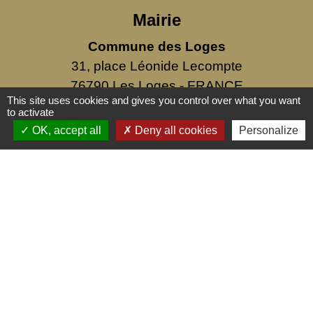
Mairie
Commune des Loges
31, place Léonide Lecompte
76790 Les Loges - FRANCE
This site uses cookies and gives you control over what you want
+33 2 35 27 04 81
to activate
OK, accept all
Deny all cookies
Personalize
Liens
Service public
Mentions légales
-
Politique de confidentialité
-
Accessibilité
-
Plan du site
-
Gestion des cookies