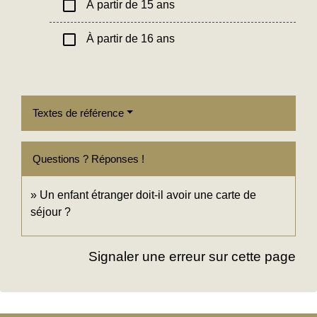
check_box_outline_blank
À partir de 15 ans
check_box_outline_blank
À partir de 16 ans
Textes de référence
Questions ? Réponses !
Un enfant étranger doit-il avoir une carte de
séjour ?
Signaler une erreur sur cette page