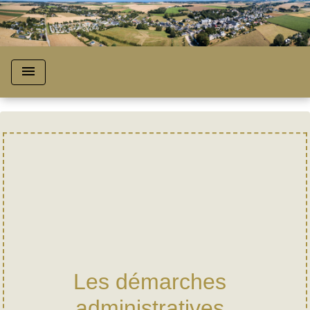
menu
Les démarches
administratives