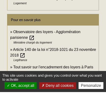
Logement
Pour en savoir plus
Observatoire des loyers - Agglomération
open_in_new
parisienne
Ministère chargé du logement
Article 140 de la loi n°2018-1021 du 23 novembre
open_in_new
2018
Legifrance
Tout savoir sur l'encadrement des loyers à Paris
open_in_new
This site uses cookies and gives you control over what you want
Direction régionale et interdépartementale de l'hébergement et du
to activate
logement (DRIHL) Ile-de-France
OK, accept all
Deny all cookies
Personalize
open_in_new
Paris : arrêtés fixant les loyers de référence
Direction régionale et interdépartementale de l'hébergement et du
logement (DRIHL) Ile-de-France
Interdiction de location et gel des loyers des