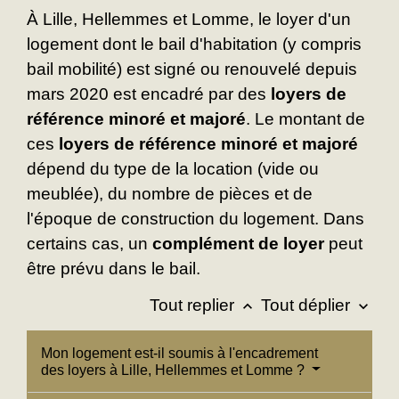
À Lille, Hellemmes et Lomme, le loyer d'un
logement dont le bail d'habitation (y compris
bail mobilité) est signé ou renouvelé depuis
mars 2020 est encadré par des
loyers de
référence minoré et majoré
. Le montant de
ces
loyers de référence minoré et majoré
dépend du type de la location (vide ou
meublée), du nombre de pièces et de
l'époque de construction du logement. Dans
certains cas, un
complément de loyer
peut
être prévu dans le bail.
Tout replier
Tout déplier
keyboard_arrow_up
keyboard_arrow_down
Mon logement est-il soumis à l'encadrement
des loyers à Lille, Hellemmes et Lomme ?