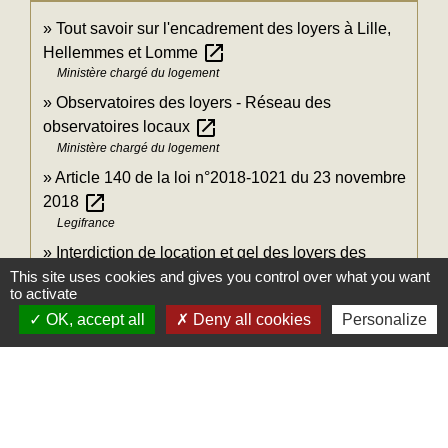
Tout savoir sur l'encadrement des loyers à Lille,
open_in_new
Hellemmes et Lomme
Ministère chargé du logement
Observatoires des loyers - Réseau des
open_in_new
observatoires locaux
Ministère chargé du logement
Article 140 de la loi n°2018-1021 du 23 novembre
open_in_new
2018
Legifrance
Interdiction de location et gel des loyers des
open_in_new
passoires énergétiques
This site uses cookies and gives you control over what you want
to activate
Ministère chargé de l'environnement
OK, accept all
Deny all cookies
Personalize
Signaler une erreur sur cette page