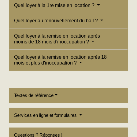
Quel loyer à la 1re mise en location ?
Quel loyer au renouvellement du bail ?
Quel loyer à la remise en location après
moins de 18 mois d'inoccupation ?
Quel loyer à la remise en location après 18
mois et plus d'inoccupation ?
Textes de référence
Services en ligne et formulaires
Questions ? Réponses !